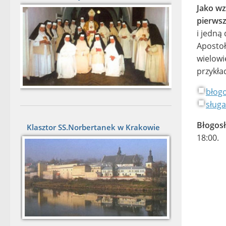
Jako wz
pierwsz
i jedną
Apostoł
wielowi
przykła
błogo
sługa
Błogos
Klasztor SS.Norbertanek w Krakowie
18:00.