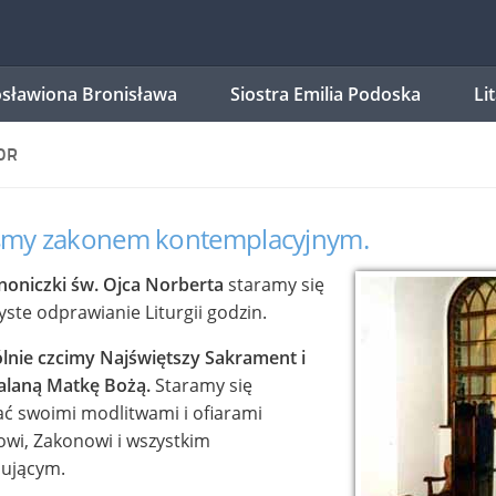
sławiona Bronisława
Siostra Emilia Podoska
Li
OR
eśmy zakonem kontemplacyjnym.
noniczki św. Ojca Norberta
staramy się
yste odprawianie Liturgii godzin.
lnie czcimy Najświętszy Sakrament i
alaną Matkę Bożą.
Staramy się
 swoimi modlitwami i ofiarami
owi, Zakonowi i wszystkim
bującym.