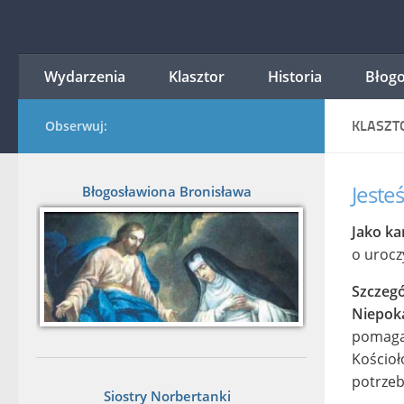
Przejdź do treści
Wydarzenia
Klasztor
Historia
Błogo
Obserwuj:
KLASZT
Jest
Błogosławiona Bronisława
Jako ka
o urocz
Szczegó
Niepok
pomagać
Kościoł
potrze
Siostry Norbertanki