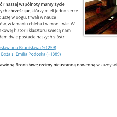
ór naszej wspólnoty mamy życie
ych chrześcijan,
którzy mieli jedno serce
 duszę w Bogu, trwali w nauce
ów, w łamaniu chleba i w modlitwie. W
ekowej historii klasztoru świecą nam
dem dwie postacie naszych sióstr:
sławiona Bronisława (+1259)
 Boża s. Emilia Podoska (+1889)
ławioną Bronisławę czcimy nieustanną nowenną
w każdy wt