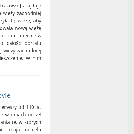
rakowie] znajduje
) wieży zachodniej
zyła tę wieżę, aby
dowała nową wieżę
3 r. Tam obecnie w
to całość portalu
j wieży zachodniej
ieszczenie. W nim
ovie
ierwszy od 110 lat
ie w dniach od 23
ania te, w których
aci, mają na celu