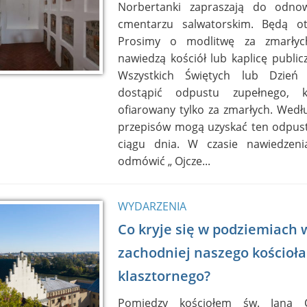
Norbertanki zapraszają do odnow
cmentarzu salwatorskim. Będą ot
Prosimy o modlitwę za zmarłych
nawiedzą kościół lub kaplicę publi
Wszystkich Świętych lub Dzień
dostąpić odpustu zupełnego, 
ofiarowany tylko za zmarłych. Wedł
przepisów mogą uzyskać ten odpust 
ciągu dnia. W czasie nawiedzenia
odmówić „ Ojcze...
WYDARZENIA
Co kryje się w podziemiach 
zachodniej naszego kościoła
klasztornego?
Pomiędzy kościołem św. Jana Ch