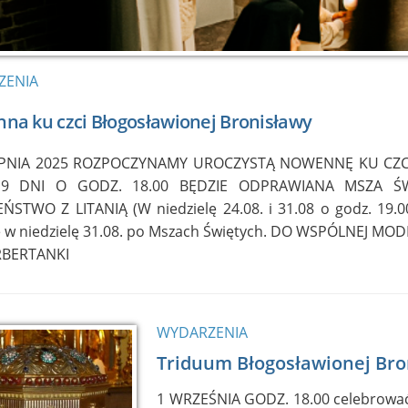
ZENIA
na ku czci Błogosławionej Bronisławy
RPNIA 2025 ROZPOCZYNAMY UROCZYSTĄ NOWENNĘ KU CZCI
 9 DNI O GODZ. 18.00 BĘDZIE ODPRAWIANA MSZA ŚW
STWO Z LITANIĄ (W niedzielę 24.08. i 31.08 o godz. 19.
 w niedzielę 31.08. po Mszach Świętych. DO WSPÓLNEJ MO
RBERTANKI
WYDARZENIA
Triduum Błogosławionej Bro
1 WRZEŚNIA GODZ. 18.00 celebrować b