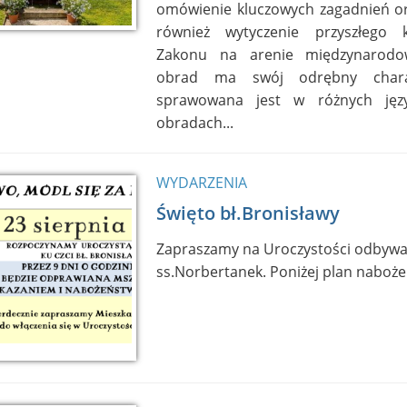
omówienie kluczowych zagadnień org
również wytyczenie przyszłego 
Zakonu na arenie międzynarodow
obrad ma swój odrębny charak
sprawowana jest w różnych języ
obradach...
WYDARZENIA
Święto bł.Bronisławy
Zapraszamy na Uroczystości odbywaj
ss.Norbertanek. Poniżej plan naboże