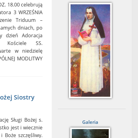
. 18.00 celebrują
watora 3 WRZEŚNIA
zenie Triduum –
samych dniach, po
y dzień Adoracja
 Kościele SS.
arte w niedzielę
SPÓLNEJ MODLITWY
ożej Siostry
ję Sługi Bożej s.
Galeria
tko jest i wiecznie
 Boże szczęśliwy.