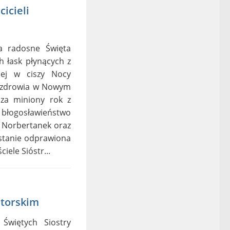
icieli
Na radosne Święta
 łask płynących z
nej w ciszy Nocy
 i zdrowia w Nowym
za miniony rok z
 błogosławieństwo
 Norbertanek oraz
zostanie odprawiona
iele Sióstr...
atorskim
 Świętych Siostry