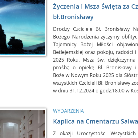
Życzenia i Msza Święta za Czc
bł.Bronisławy
Drodzy Czciciele Bł. Bronisławy 
Bożego Narodzenia życzymy obfitych
Tajemnicy Bożej Miłości objawio
Betlejemskiej oraz pokoju, radości
2025 Roku. Msza św. dziękczynna 
prośbą o opiekę Bł. Bronisławy i
Boże w Nowym Roku 2025 dla Sióstr
wszystkich Czcicieli Bł. Bronisławy 
w dniu 31.12.2024 o godz.18.00 w Kośc
WYDARZENIA
Kaplica na Cmentarzu Salw
Z okazji Uroczystości Wszystkich