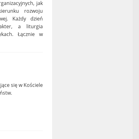
anizacyjnych, jak
kierunku rozwoju
ej. Każdy dzień
ter, a liturgia
kach. Łącznie w
ące się w Kościele
ństw.