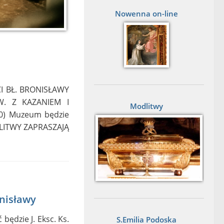
Nowenna on-line
 BŁ. BRONISŁAWY
. Z KAZANIEM I
Modlitwy
00) Muzeum będzie
DLITWY ZAPRASZAJĄ
nisławy
ędzie J. Eksc. Ks.
S.Emilia Podoska