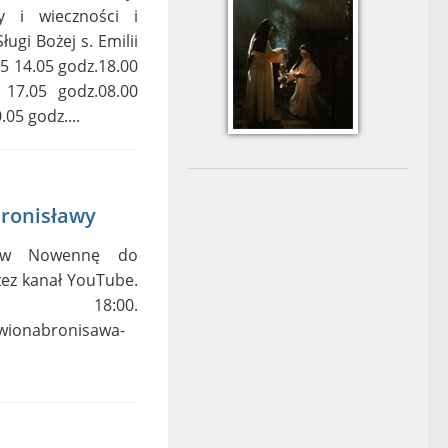
 i wieczności i
ługi Bożej s. Emilii
5 14.05 godz.18.00
 17.05 godz.08.00
.05 godz....
Bronisławy
ę w Nowennę do
zez kanał YouTube.
 18:00.
wionabronisawa-