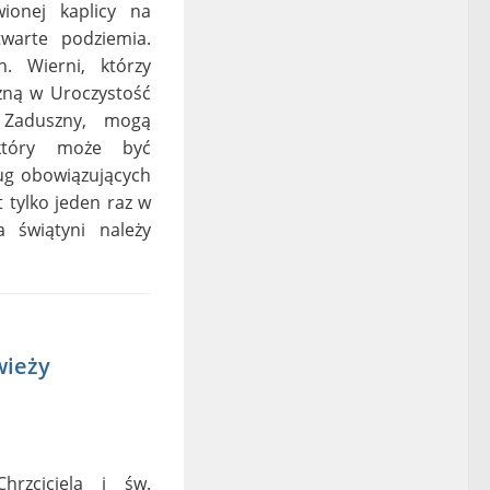
ionej kaplicy na
warte podziemia.
. Wierni, którzy
czną w Uroczystość
 Zaduszny, mogą
który może być
ug obowiązujących
tylko jeden raz w
 świątyni należy
wieży
rzciciela i św.