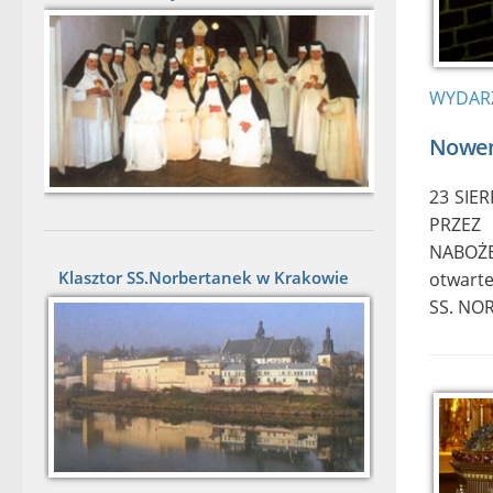
WYDAR
Nowen
23 SIE
PRZEZ
NABOŻEŃ
Klasztor SS.Norbertanek w Krakowie
otwarte
SS. NO