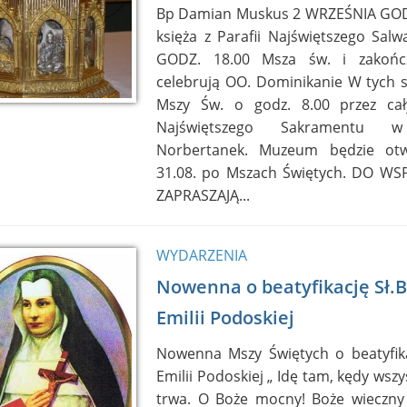
Bp Damian Muskus 2 WRZEŚNIA GODZ
księża z Parafii Najświętszego Sal
GODZ. 18.00 Msza św. i zakońc
celebrują OO. Dominikanie W tych 
Mszy Św. o godz. 8.00 przez cał
Najświętszego Sakramentu w
Norbertanek. Muzeum będzie otw
31.08. po Mszach Świętych. DO W
ZAPRASZAJĄ...
WYDARZENIA
Nowenna o beatyfikację Sł.B
Emilii Podoskiej
Nowenna Mszy Świętych o beatyfikac
Emilii Podoskiej „ Idę tam, kędy wszys
trwa. O Boże mocny! Boże wieczny i