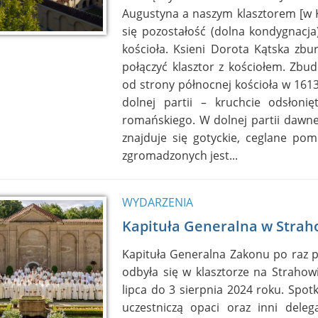
Augustyna a naszym klasztorem [w K
się pozostałość (dolna kondygnacja
kościoła. Ksieni Dorota Kątska zbur
połączyć klasztor z kościołem. Zbu
od strony północnej kościoła w 161
dolnej partii – kruchcie odsłonię
romańskiego. W dolnej partii dawne
znajduje się gotyckie, ceglane pom
zgromadzonych jest...
WYDARZENIA
Kapituła Generalna w Strah
Kapituła Generalna Zakonu po raz p
odbyła się w klasztorze na Strahow
lipca do 3 sierpnia 2024 roku. Spotk
uczestniczą opaci oraz inni deleg