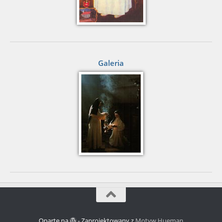
Galeria
Oparte na
- Zaprojektowany z
Motyw Hueman